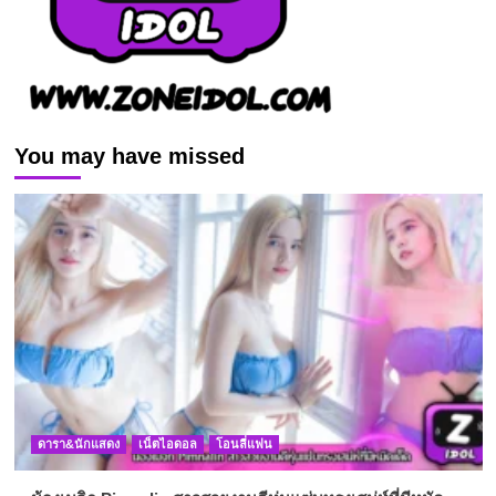
You may have missed
ดารา&นักแสดง
เน็ตไอดอล
โอนลี่แฟน