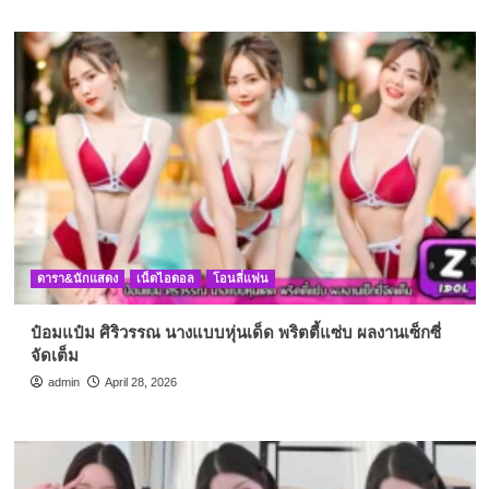
ดารา&นักแสดง
เน็ตไอดอล
โอนลี่แฟน
ป๋อมแป๋ม ศิริวรรณ นางแบบหุ่นเด็ด พริตตี้แซ่บ ผลงานเซ็กซี่
จัดเต็ม
admin
April 28, 2026