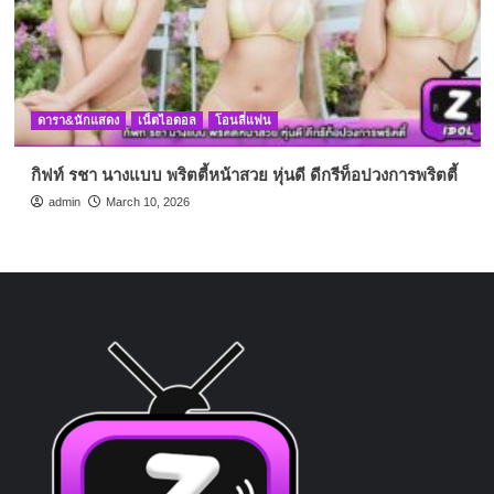
ดารา&นักแสดง
เน็ตไอดอล
โอนลี่แฟน
กิฟท์ รชา นางแบบ พริตตี้หน้าสวย หุ่นดี ดีกรีท็อปวงการพริตตี้
admin
March 10, 2026