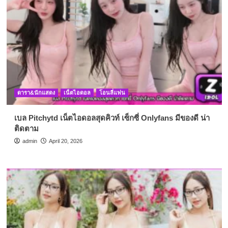
ดารา&นักแสดง
เน็ตไอดอล
โอนลี่แฟน
เบล Pitchytd เน็ตไอดอลสุดคิวท์ เซ็กซี่ Onlyfans มีของดี น่า
ติดตาม
admin
April 20, 2026