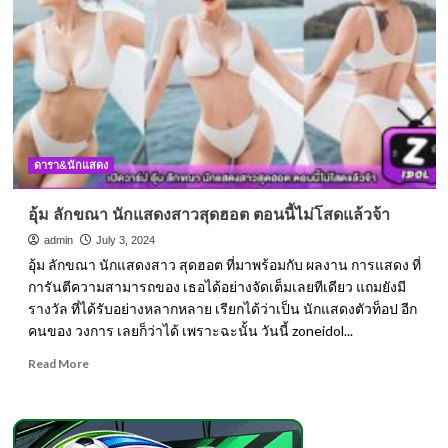
พก
ความ
แซ่บ
มา
เต็ม
กระเป๋า
ดารา&นักแสดง
อุ้ม ลักขณา นักแสดงสาวสุดฮอต ตอนนี้ไม่โสดแล้วจ้า
admin
July 3, 2024
อุ้ม ลักขณา นักแสดงสาว สุดฮอต ที่มาพร้อมกับ ผลงาน การแสดง ที่
การันตีความสามารถของ เธอได้อย่างจัดเต็มเลยทีเดียว แถมยังมี
รางวัล ที่ได้รับอย่างหลากหลาย เรียกได้ว่าเป็น นักแสดงตัวท็อป อีก
คนของ วงการ เลยก็ว่าได้ เพราะฉะนั้น วันนี้ zoneidol...
Read
Read More
more
about
อุ้ม
ลักขณา