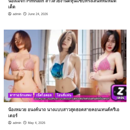
น้องเมจิก Pimnalin สาวสวยงานดีหุ่นแซ่บทรงเสน่ห์ที่มีหมัด
เด็ด
admin
June 24, 2026
ดารา&นักแสดง
เน็ตไอดอล
โอนลี่แฟน
น้องหมวย อนงค์นาถ นางแบบสาวสุดฮอตสายคอนเทนต์ครีเอ
เตอร์
admin
May 4, 2026