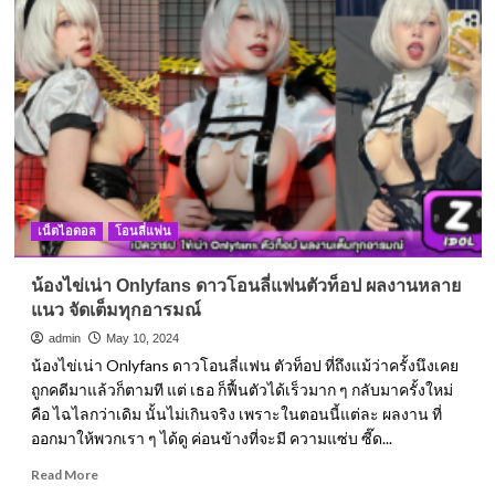
จอม
จันทร์
ไท
เกอร์
ชาคริต
นาย
แบบ
สาย
เซ็กซี่
หุ่น
ดี
เกิน
เน็ตไอดอล
โอนลี่แฟน
ต้าน
น้องไข่เน่า Onlyfans ดาวโอนลี่แฟนตัวท็อป ผลงานหลาย
แนว จัดเต็มทุกอารมณ์
admin
May 10, 2024
น้องไข่เน่า Onlyfans ดาวโอนลี่แฟน ตัวท็อป ที่ถึงแม้ว่าครั้งนึงเคย
ถูกคดีมาแล้วก็ตามที แต่ เธอ ก็ฟื้นตัวได้เร็วมาก ๆ กลับมาครั้งใหม่
คือ ไฉไลกว่าเดิม นั้นไม่เกินจริง เพราะในตอนนี้แต่ละ ผลงาน ที่
ออกมาให้พวกเรา ๆ ได้ดู ค่อนข้างที่จะมี ความแซ่บ ซี๊ด...
Read
Read More
more