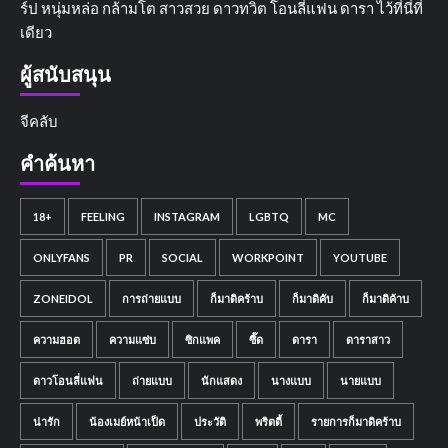
ร์ป หนุ่มหล่อ กล้ามโต สาวสวย ดาวทวิต โอนลี่แฟน ดารา ไว้ที่นี่ที่
เดียว
ผู้สนับสนุน
จีคลับ
คำค้นหา
18+
FEELING
INSTAGRAM
LGBTQ
MC
ONLYFANS
PR
SOCIAL
WORKPOINT
YOUTUBE
ZONEIDOL
การถ่ายแบบ
ก็มาดิคร้าบ
ก็มาดิคับ
ก็มาดิค้าบ
ความฮอต
ความแซ่บ
ซิกแพค
ซี๊ด
ดารา
ดาราสาว
ดาวโอนลี่แฟน
ถ่ายแบบ
นักแสดง
นางแบบ
นายแบบ
น่ารัก
น้องเมย์หน้าเป็ด
ประวัติ
พริตตี้
รายการก็มาดิคร้าบ