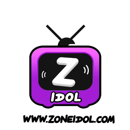
Skip
ดูด
to
วง
content
ราย
วัน
วัน
นี้