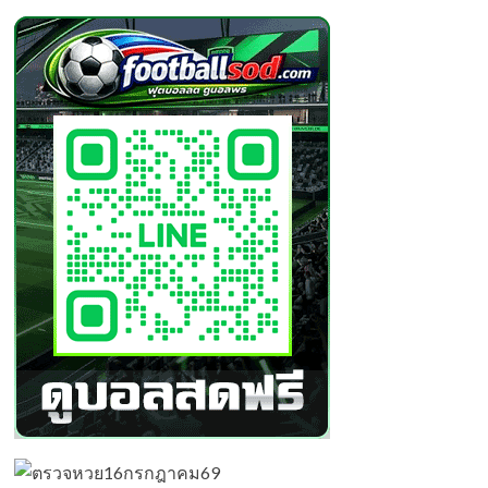
อุ้ม
ลักขณา
นัก
แสดง
สาว
สุด
ฮอต
ตอน
นี้
ไม่
โสด
แล้ว
จ้า