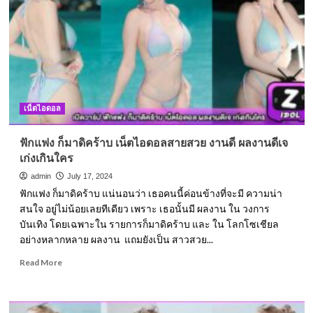
เน็ตไอดอล
ฟักแฟง ก็มาดิคร้าบ เน็ตไอดอลสายสวย งานดี ผลงานดีเจ
เก่งเกินใคร
admin
July 17, 2024
ฟักแฟง ก็มาดิคร้าบ แน่นอนว่า เธอคนนี้ค่อนข้างที่จะมี ความน่า
สนใจ อยู่ไม่น้อยเลยทีเดียว เพราะ เธอนั้นมี ผลงาน ใน วงการ
บันเทิง โดยเฉพาะใน รายการก็มาดิคร้าบ และ ใน โลกโซเชียล
อย่างหลากหลาย ผลงาน แถมยังเป็น สาวสวย...
Read
Read More
more
about
ฟัก