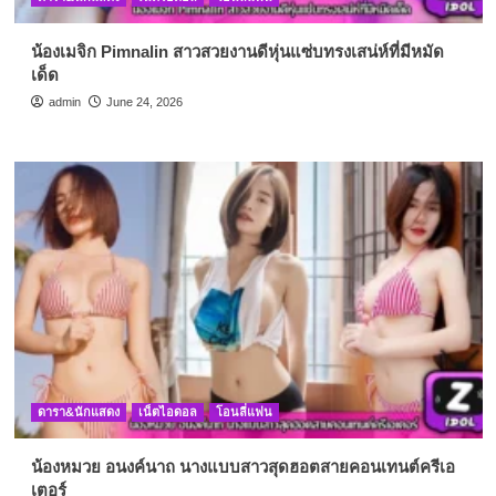
น้องเมจิก Pimnalin สาวสวยงานดีหุ่นแซ่บทรงเสน่ห์ที่มีหมัด
เด็ด
admin
June 24, 2026
ดารา&นักแสดง
เน็ตไอดอล
โอนลี่แฟน
น้องหมวย อนงค์นาถ นางแบบสาวสุดฮอตสายคอนเทนต์ครีเอ
เตอร์