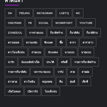
คำค้นหา
18+
FEELING
INSTAGRAM
LGBTQ
MC
ONLYFANS
PR
SOCIAL
WORKPOINT
YOUTUBE
ZONEIDOL
การถ่ายแบบ
ก็มาดิคร้าบ
ก็มาดิคับ
ก็มาดิค้าบ
ความฮอต
ความแซ่บ
ซิกแพค
ซี๊ด
ดารา
ดาราสาว
ดาวโอนลี่แฟน
ถ่ายแบบ
นักแสดง
นางแบบ
นายแบบ
น่ารัก
น้องเมย์หน้าเป็ด
ประวัติ
พริตตี้
รายการก็มาดิคร้าบ
รายการก็มาดิคับ
วงการนายแบบ
วาร์ป
สวย
สายฝอ
สาวสวย
สาวไทอิน
หนุ่มหล่อ
หื่น
หุ่นดี
เซ็กซี่
เน็ตไอดอล
เปิดวาร์ป
โอนลี่แฟน