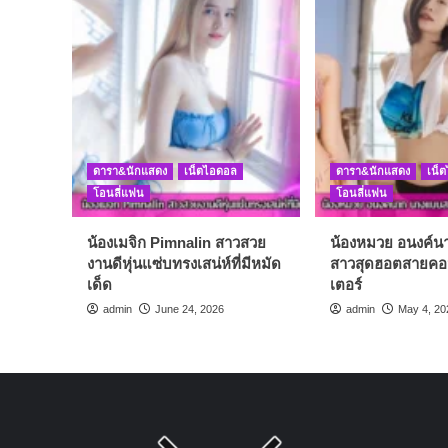
แสดง
ค
และ
ร้า
พิธีกร
สา
ประสบการณ์
ใต้
ยาวนาน
ตา
ตัว
ตัว
ตึง
เล็ก
ตลก
น่า
หก
รัก
ดารา&นักแสดง
เน็ตไอดอล
ดารา&นักแสดง
เน็
ฉาก
ขว
โอนลี่แฟน
โอนลี่แฟน
ก็
มาด
ค
น้องเมจิก Pimnalin สาวสวย
น้องหมวย อนงค์
ร้า
งานดีหุ่นแซ่บทรงเสน่ห์ที่มีหมัด
สาวสุดฮอตสายคอน
เด็ด
เตอร์
admin
June 24, 2026
admin
May 4, 20