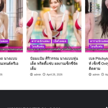
บ
ว
คม
ตไอดอล
ดารา&นักแสดง
เน็ตไอดอล
ดารา&นักแสดง
ัญใจ
โอนลี่แฟน
โอนลี่แฟน
ิ
นาถ นางแบบ
ป๋อมแป๋ม ศิริวรรณ นางแบบหุ่น
เบล Pitchyt
บ
เทนต์ครีเอ
เด็ด พริตตี้แซ่บ ผลงานเซ็กซี่จัด
ท์ เซ็กซี่ On
เต็ม
ติดตาม
26
admin
April 28, 2026
admin
Ap