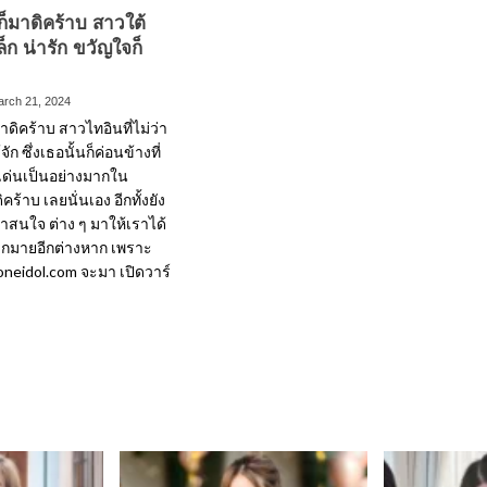
ก็มาดิคร้าบ สาวใต้
ส่วน
็ก น่ารัก ขวัญใจก็
arch 21, 2024
าดิคร้าบ สาวไทอินที่ไม่ว่า
จัก ซึ่งเธอนั้นก็ค่อนข้างที่
เด่นเป็นอย่างมากใน
ร้าบ เลยนั่นเอง อีกทั้งยัง
น่าสนใจ ต่าง ๆ มาให้เราได้
ากมายอีกต่างหาก เพราะ
 zoneidol.com จะมา เปิดวาร์
ad
re
out
ม
น
ิ