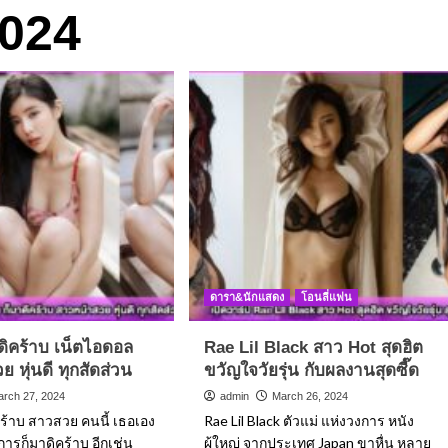
024
ดารา&นักแสดง
โอนลี่แฟน
มาดิคร้าบ เน็ตไอดอล
Rae Lil Black สาว Hot สุดฮิต
 หุ่นดี ทุกสัดส่วน
ขวัญใจวัยรุ่น กับผลงานสุดซี๊ด
arch 27, 2024
admin
March 26, 2024
ิคร้าบ สาวสวย คนนี้ เธอเอง
Rae Lil Black ตัวแม่ แห่งวงการ หนัง
ารก็มาดิคร้าบ อีกเช่น
ผู้ใหญ่ จากประเทศ Japan ขาหื่น หลาย