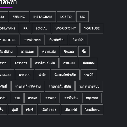
ำค้นหา
18+
FEELING
INSTAGRAM
LGBTQ
MC
ONLYFANS
PR
SOCIAL
WORKPOINT
YOUTUBE
ZONEIDOL
การถ่ายแบบ
ก็มาดิคร้าบ
ก็มาดิคับ
ก็มาดิค้าบ
ความฮอต
ความแซ่บ
ซิกแพค
ซี๊ด
ดารา
ดาราสาว
ดาวโอนลี่แฟน
ถ่ายแบบ
นักแสดง
นางแบบ
นายแบบ
น่ารัก
น้องเมย์หน้าเป็ด
ประวัติ
พริตตี้
รายการก็มาดิคร้าบ
รายการก็มาดิคับ
วงการนายแบบ
วาร์ป
สวย
สายฝอ
สาวสวย
สาวไทอิน
หนุ่มหล่อ
หื่น
หุ่นดี
เซ็กซี่
เน็ตไอดอล
เปิดวาร์ป
โอนลี่แฟน