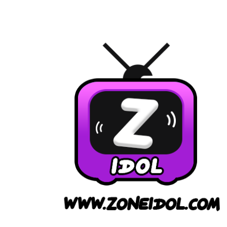
Skip
ดูด
to
วง
content
ราย
วัน
วัน
นี้