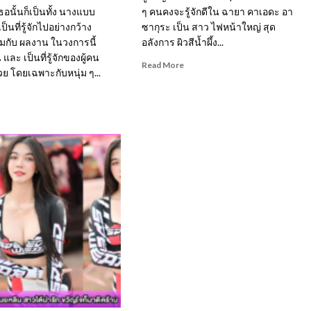
 เธอนั้นก็เป็นทั้ง นางแบบ
ๆ คนคงจะรู้จักดีใน ฉายา คาเอดะ อา
่เป็นที่รู้จักไปอย่างกว้าง
ซากุระ เป็น สาว ไฟหน้าใหญ่ สุด
มกับ ผลงาน ในวงการนี้
อลังการ ผิวสีน้ำผึ้ง...
 และ เป็นที่รู้จักของผู้คน
Read
Read More
ย โดยเฉพาะกับหนุ่ม ๆ...
more
about
ad
Rae
re
Lil
out
Black สาว
Hot
สุด
ฮิต
ิ
ขวัญใจ
วัย
บ
รุ่น
ต
กับ
ผล
ล
งาน
ว
สุด
า
ซี๊ด
ย