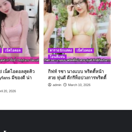
เน็ตไอดอล
ดารา&นักแสดง
เน็ตไอดอล
โอนลี่แฟน
d เน็ตไอดอลสุดคิว
กิฟท์ รชา นางแบบ พริตตี้หน้า
lyfans มีของดี น่า
สวย หุ่นดี ดีกรีท็อปวงการพริตตี้
admin
March 10, 2026
ril 20, 2026