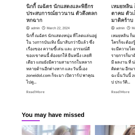
ต้อง
ทุก
นิกกี้ ณฉัตร นักแสดงและพิธีกร
เหมยหลิน 
ขอ
สัด
ประสบการณ์ยาวนาน ตัวตึงตลก
ตาคม ตัวเล
แชร์
หกฉาก
มาดิคร้าบ
admin
March 22, 2024
admin
M
นิกกี้ ณฉัตร นักแสดงหนุ่ม ที่โลดแล่นอยู่
เหมยหลิน ก็ม
ใน วงการบันเทิง นี้มาสิบกว่าปีแล้ว ซึ่ง
ใครก็จะต้องรู้
เรื่องของ ความขี้เล่น และ อารมณ์ดี
จะมีความโด
ของเขาคนนี้ ต้องยกให้ ยืนหนึ่ง เลยที
รายการก็มาดิค
เดียว แถมยังมีความสามารถในหลาก
มี ผลงาน ที่ 
หลายด้านอีกต่างหาก และวันนี้เอง
ติดตาม อีกม
zoneidol.com ก็จะมา เปิดวาร์ป พาคุณ
ฉะนั้นวันนี้
ไปดู...
ป ประวัติ...
Read
Re
Read More
Read More
more
mo
about
ab
นิ
เห
You may have missed
กกี้
ย
ณ
หลิ
ฉัตร
ก็
นัก
มาด