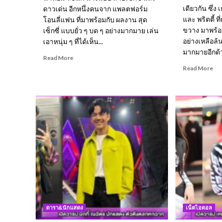
เดียวกัน ซึ่ง
ดาวเด่น อีกหนึ่งคนจาก แพลตฟอร์ม
และ พริตตี้ ที
โอนลี่แฟน ที่มาพร้อมกับ ผลงาน สุด
ขวาง มาพร้อ
เซ็กซี่ แบบยั่ว ๆ บด ๆ อย่างมากมาย เล่น
อย่างเหลือล้น
เอาหนุ่ม ๆ ที่ได้เห็น...
มากมายอีกด้ว
Read
Read More
more
Re
Read More
about
mo
น้ำหอม
ab
รัช
น้ำ
นก
ผึ้ง
นาง
ก็
แบบ
มาด
สาย
ค
เซ็กซี่
ร้า
ปาก
เน็
อวบ
ไอ
อิ่ม
ดอ
ผล
สา
งาน
หน้
ดี
สว
เด็ด
หุ่น
ดารา&นักแสดง
เน็ตไอดอล
จน
ดี