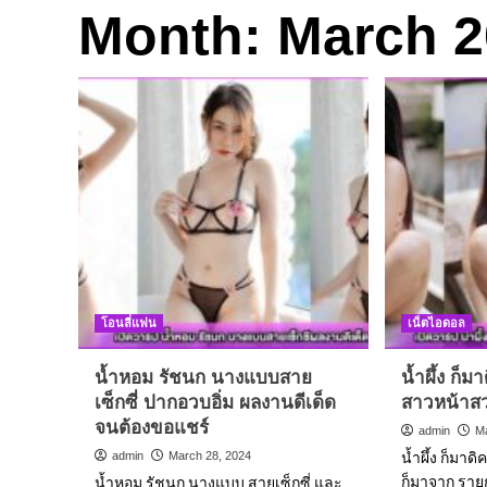
Month:
March 2
โอนลี่แฟน
เน็ตไอดอล
น้ำหอม รัชนก นางแบบสาย
น้ำผึ้ง ก็
เซ็กซี่ ปากอวบอิ่ม ผลงานดีเด็ด
สาวหน้าสวย
จนต้องขอแชร์
admin
M
น้ำผึ้ง ก็มาด
admin
March 28, 2024
ก็มาจาก รายก
น้ำหอม รัชนก นางแบบ สายเซ็กซี่ และ