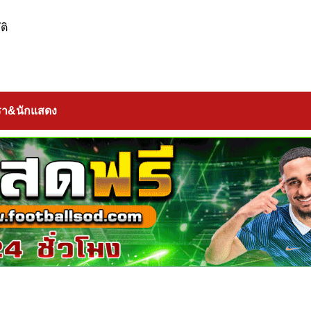
ติ
รา&นักแสดง