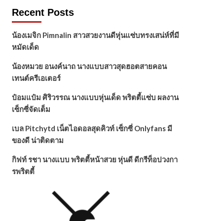
Recent Posts
น้องเมจิก Pimnalin สาวสวยงานดีหุ่นแซ่บทรงเสน่ห์ที่มี
หมัดเด็ด
น้องหมวย อนงค์นาถ นางแบบสาวสุดฮอตสายคอน
เทนต์ครีเอเตอร์
ป๋อมแป๋ม ศิริวรรณ นางแบบหุ่นเด็ด พริตตี้แซ่บ ผลงาน
เซ็กซี่จัดเต็ม
เบล Pitchytd เน็ตไอดอลสุดคิวท์ เซ็กซี่ Onlyfans มี
ของดี น่าติดตาม
กิฟท์ รชา นางแบบ พริตตี้หน้าสวย หุ่นดี ดีกรีท็อปวงกา
รพริตตี้