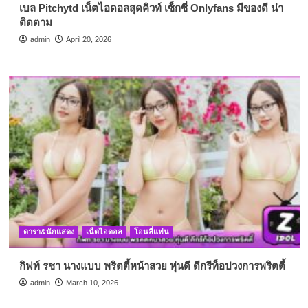
เบล Pitchytd เน็ตไอดอลสุดคิวท์ เซ็กซี่ Onlyfans มีของดี น่า
ติดตาม
admin
April 20, 2026
ดารา&นักแสดง
เน็ตไอดอล
โอนลี่แฟน
กิฟท์ รชา นางแบบ พริตตี้หน้าสวย หุ่นดี ดีกรีท็อปวงการพริตตี้
admin
March 10, 2026