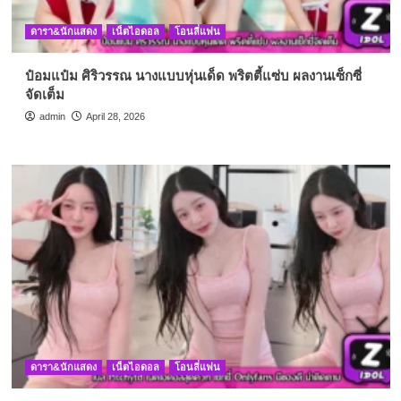
ดารา&นักแสดง
เน็ตไอดอล
โอนลี่แฟน
ป๋อมแป๋ม ศิริวรรณ นางแบบหุ่นเด็ด พริตตี้แซ่บ ผลงานเซ็กซี่
จัดเต็ม
admin
April 28, 2026
ดารา&นักแสดง
เน็ตไอดอล
โอนลี่แฟน