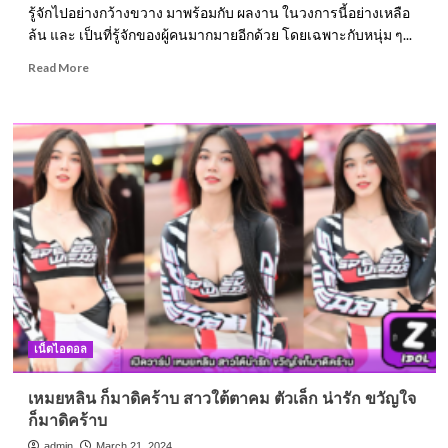
รู้จักไปอย่างกว้างขวาง มาพร้อมกับ ผลงาน ในวงการนี้อย่างเหลือ
งาน
ล้น และ เป็นที่รู้จักของผู้คนมากมายอีกด้วย โดยเฉพาะกับหนุ่ม ๆ...
สด
ใหม่
Read
Read More
เตรียม
more
ชม
about
น้ำ
ผึ้ง
ก็
มาดิ
ค
ร้าบ
เน็ต
ไอ
ดอล
สาว
หน้า
สวย
หุ่น
เน็ตไอดอล
ดี
ทุก
เหมยหลิน ก็มาดิคร้าบ สาวใต้ตาคม ตัวเล็ก น่ารัก ขวัญใจ
สัดส่วน
ก็มาดิคร้าบ
admin
March 21, 2024