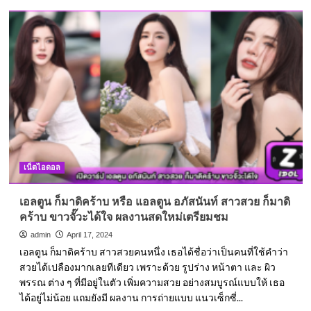
เมย์
ก็
มาดิ
ค
ร้าบ
หรือ
เมย์
หน้า
เป็ด
สาว
ไท
อิน
ประจำ
เน็ตไอดอล
Joker
Family
เอลตูน ก็มาดิคร้าบ หรือ แอลตูน อภัสนันท์ สาวสวย ก็มาดิ
แม่ค้า
คร้าบ ขาวจั๊วะได้ใจ ผลงานสดใหม่เตรียมชม
ออนไลน์
เสื้อ
admin
April 17, 2024
วิน
เอลตูน ก็มาดิคร้าบ สาวสวยคนหนึ่ง เธอได้ชื่อว่าเป็นคนที่ใช้คำว่า
เทจ
สวยได้เปลืองมากเลยทีเดียว เพราะด้วย รูปร่าง หน้าตา และ ผิว
พรรณ ต่าง ๆ ที่มีอยู่ในตัว เพิ่มความสวย อย่างสมบูรณ์แบบให้ เธอ
ได้อยู่ไม่น้อย แถมยังมี ผลงาน การถ่ายแบบ แนวเซ็กซี่...