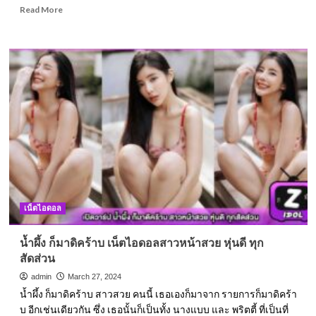
Read
Read More
more
about
เอล
ตูน
ก็
มาดิ
ค
ร้าบ
หรือ
แอล
ตูน
อภัส
นันท์
สาว
สวย
เน็ตไอดอล
ก็
มาดิ
น้ำผึ้ง ก็มาดิคร้าบ เน็ตไอดอลสาวหน้าสวย หุ่นดี ทุก
ค
สัดส่วน
ร้าบ
ขาว
admin
March 27, 2024
จั๊วะ
น้ำผึ้ง ก็มาดิคร้าบ สาวสวย คนนี้ เธอเองก็มาจาก รายการก็มาดิคร้า
ได้ใจ
บ อีกเช่นเดียวกัน ซึ่ง เธอนั้นก็เป็นทั้ง นางแบบ และ พริตตี้ ที่เป็นที่
ผล