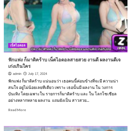
เน็ตไอดอล
ฟักแฟง ก็มาดิคร้าบ เน็ตไอดอลสายสวย งานดี ผลงานดีเจ
เก่งเกินใคร
admin
July 17, 2024
ฟักแฟง ก็มาดิคร้าบ แน่นอนว่า เธอคนนี้ค่อนข้างที่จะมี ความน่า
สนใจ อยู่ไม่น้อยเลยทีเดียว เพราะ เธอนั้นมี ผลงาน ใน วงการ
บันเทิง โดยเฉพาะใน รายการก็มาดิคร้าบ และ ใน โลกโซเชียล
อย่างหลากหลาย ผลงาน แถมยังเป็น สาวสวย...
Read
Read More
more
about
ฟัก