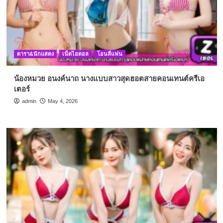
ดารา&นักแสดง
เน็ตไอดอล
โอนลี่แฟน
น้องหมวย อนงค์นาถ นางแบบสาวสุดฮอตสายคอนเทนต์ครีเอ
เตอร์
admin
May 4, 2026