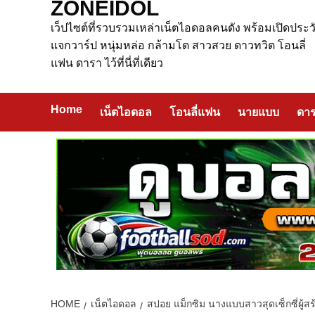
ZONEIDOL
เว็ปไซต์ที่รวบรวมเหล่าเน็ตไอดอลคนดัง พร้อมเปิดประวั
แจกวาร์ป หนุ่มหล่อ กล้ามโต สาวสวย ดาวทวิต โอนลี่
แฟน ดารา ไว้ที่นี่ที่เดียว
Home
เน็ตไอดอล
โอนลี่แฟน
นายแบบ
ดา
HOME
เน็ตไอดอล
สปอย แม็กซิม นางแบบสาวสุดเซ็กซี่ผู้