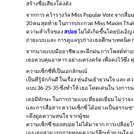
สร้างชื่อเสียงโด่งดัง
จากการ คว้ารางวัล Miss Popular Vote จากสื่อม
20 คน สุดท้าย ในการประกวด Miss Maxim Thail
ความสำเร็จของ
สปอย
ไม่ได้เกิดขึ้นโดยบังเอิ
ถ่ายแบบ และ การดูแลรูปร่าง เธอศึกษาเทคนิค
จากนางแบบมืออาชีพ และฝึกฝน การโพสต์ท่าอย่างต
เธอควบคุมอาหาร อย่างเคร่งครัด เพื่อคงไว้ซึ่ง 
ความเซ็กซี่ที่เป็นเอกลักษณ์
เป็นที่รู้จักกันดี ในเรื่อง หุ่นอันเย้ายวนใจ และ 
แบบ 36-25-35 ซึ่งทำให้ เธอ โดดเด่นใน วงกา
เธอมีทักษะ ในการถ่ายแบบ ที่ยอดเยี่ยม ไม่ว่า
และการสื่อสาร ความเซ็กซี่ ได้อย่างเป็นธรรมช
ะดึงดูดความสนใจ จากผู้ชม
ความเซ็กซี่ ของสปอย ไม่ได้มาจาก การเปลือยโ
เอง เธอสามารถถ่ายทอดความรู้สึกเย้ายวนใจ