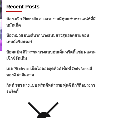
Recent Posts
น้องเมจิก Pimnalin สาวสวยงานดีหุ่นแซ่บทรงเสน่ห์ที่มี
หมัดเด็ด
น้องหมวย อนงค์นาถ นางแบบสาวสุดฮอตสายคอน
เทนต์ครีเอเตอร์
ป๋อมแป๋ม ศิริวรรณ นางแบบหุ่นเด็ด พริตตี้แซ่บ ผลงาน
เซ็กซี่จัดเต็ม
เบล Pitchytd เน็ตไอดอลสุดคิวท์ เซ็กซี่ Onlyfans มี
ของดี น่าติดตาม
กิฟท์ รชา นางแบบ พริตตี้หน้าสวย หุ่นดี ดีกรีท็อปวงกา
รพริตตี้