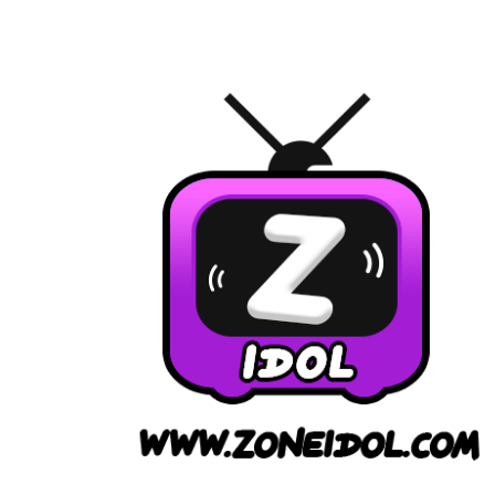
Skip
ดูด
to
วง
content
ราย
วัน
วัน
นี้