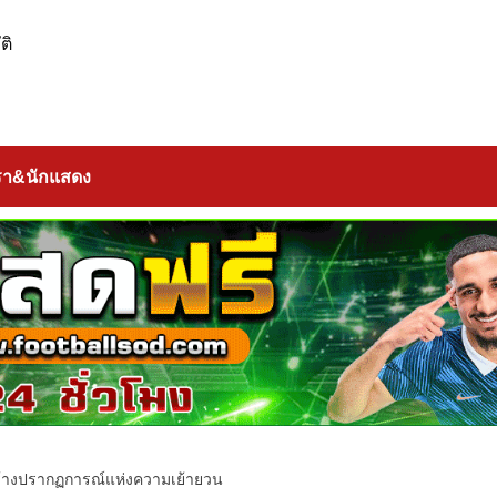
ติ
รา&นักแสดง
สร้างปรากฏการณ์แห่งความเย้ายวน