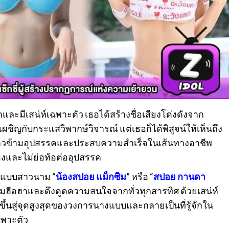
ะมีเสน่ห์เฉพาะตัว เธอได้สร้างชื่อเสียงโด่งดังจาก
เผชิญกับกระแสวิพากษ์วิจารณ์ แต่เธอก็ได้พิสูจน์ให้เห็นถึง
าวข้ามอุปสรรคและประสบความสำเร็จในเส้นทางอาชีพ
และไม่ย่อท้อต่ออุปสรรค
งแบบสาวนาม “
น้องสปอย แม็กซิม
” หรือ “
สปอย กานดา
ามฮือฮาและดึงดูดความสนใจจากทั่วทุกสารทิศ ด้วยเสน่ห์
ขึ้นสู่จุดสูงสุดของวงการนางแบบและกลายเป็นที่รู้จักใน
ฉพาะตัว