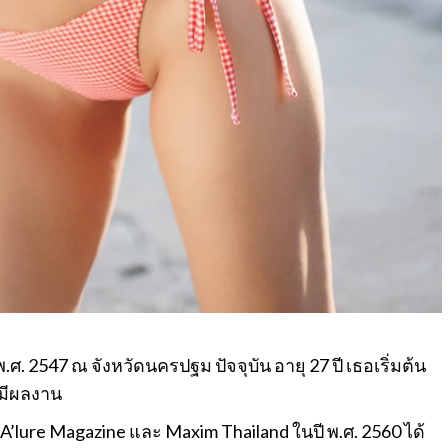
.ศ. 2547 ณ จังหวัดนครปฐม ปัจจุบัน อายุ 27 ปี เธอเริ่มต้น
ยมีผลงาน
A’lure Magazine และ Maxim Thailand ในปี พ.ศ. 2560 ได้